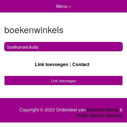
Menu +
boekenwinkels
boekenwinkels
Link toevoegen
Contact
Link toevoegen
Copyright © 2023 Onderdeel van
BaakmanMedia
&
Vrolijk Internet Services